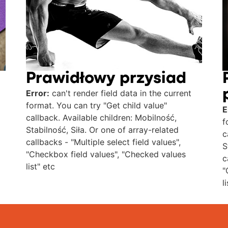
Prawidłowy przysiad
Error:
can't render field data in the current
format. You can try "Get child value"
E
callback. Available children: Mobilność,
f
Stabilność, Siła. Or one of array-related
c
callbacks - "Multiple select field values",
S
"Checkbox field values", "Checked values
c
list" etc
"
l