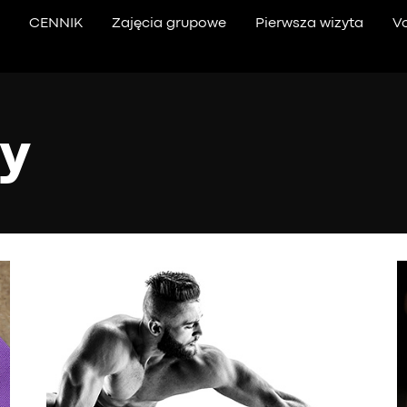
D
CENNIK
Zajęcia grupowe
Pierwsza wizyta
V
y