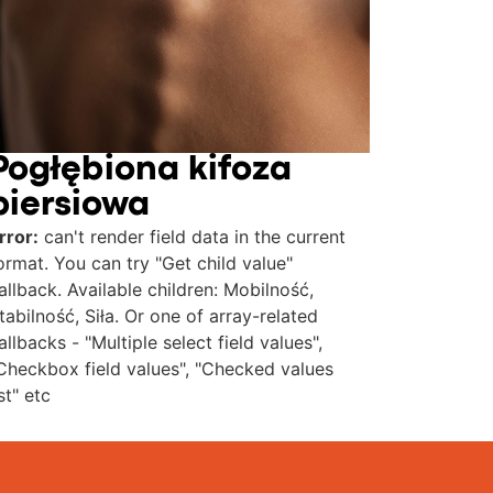
Pogłębiona kifoza
piersiowa
rror:
can't render field data in the current
ormat. You can try "Get child value"
allback. Available children: Mobilność,
tabilność, Siła. Or one of array-related
allbacks - "Multiple select field values",
Checkbox field values", "Checked values
ist" etc