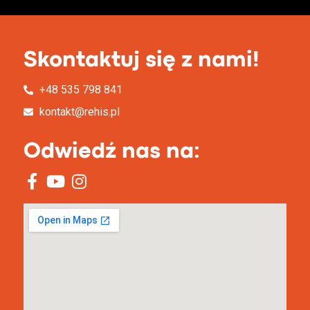
Skontaktuj się z nami!
+48 535 798 841
kontakt@rehis.pl
Odwiedź nas na: